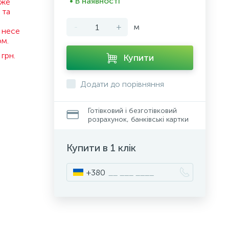
• В наявності
оже
 та
-
+
м
 несе
ом.
грн.
Купити
Додати до порівняння
Готівковий і безготівковий
розрахунок, банківські картки
Купити в 1 клік
+380