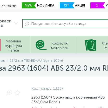
NEW
НОВИНКА
ХІТ
АКЦІЯ
%
Контакти
еркаси
їв
Меблева
Кромочні
Фа
фурнітура
матеріали
М
Häfele
hau
23*2 мм ПВХ REHAU (бухта 100м)
ва 2963 (1604) ABS 23/2,0 мм 
Код товару:
13337
2963 (1604) Сосна авола коричневая ABS
23/2,0мм Rehau