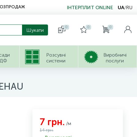
РОЗПРОДАЖ
ІНТЕРПЛИТ ONLINE
UA
/
RU
0
0
0
сади
Розсувні
Виробничі
ДФ
системи
послуги
REHAU
7 грн.
/м
14 грн.