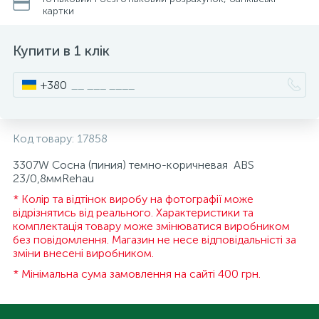
картки
15
Інструмент та витратні матеріали
Фурнітура для ліжок
Купити в 1 клік
Кухонна техніка
+380
Меблі
Код товару:
17858
3307W Сосна (пиния) темно-коричневая ABS
23/0,8ммRehau
* Колір та відтінок виробу на фотографії може
відрізнятись від реального. Характеристики та
комплектація товару може змінюватися виробником
без повідомлення. Магазин не несе відповідальністі за
зміни внесені виробником.
* Мінімальна сума замовлення на сайті 400 грн.