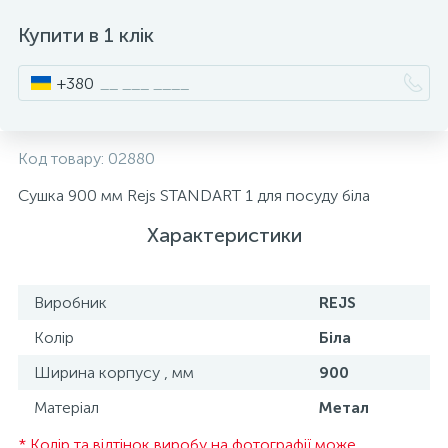
15
Купити в 1 клік
Інструмент та витратні матеріали
Фурнітура для ліжок
+380
Кухонна техніка
Код товару:
02880
Меблі
Сушка 900 мм Rejs STANDART 1 для посуду біла
Характеристики
Виробник
REJS
Колір
Біла
Ширина корпусу , мм
900
Матеріал
Метал
* Колір та відтінок виробу на фотографії може