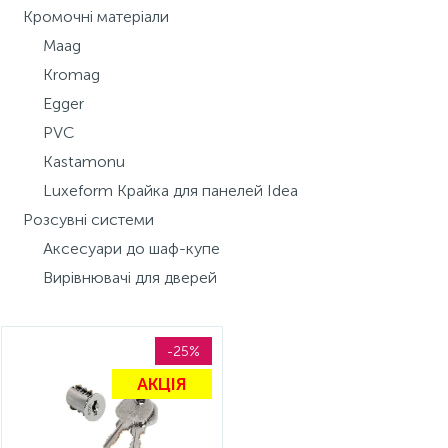
Кромочні матеріали
15
Інструмент та витратні матеріали
Фурнітура для ліжок
Maag
Kromag
Кухонна техніка
Egger
PVC
Kastamonu
Меблі
Luxeform Крайка для панелей Idea
Розсувні системи
Аксесуари до шаф-купе
Вирівнювачі для дверей
-25%
АКЦІЯ