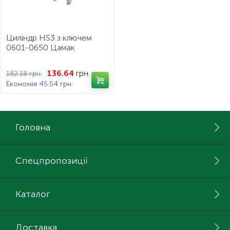
Циліндр HS3 з ключем
0601-0650 Цамак
нікельований 210.41.701
грн.
136.64
182.18 грн.
Економія 45.54 грн.
Головна
Спецпропозиції
Каталог
Доставка