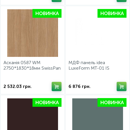
НОВИНКА
НОВИНКА
Асканія 0587 WM
МДФ панель idea
2750*1830*18мм SwissPan
LuxeForm MT-01 IS
Маршмелоу
ультраматовий,
2800*1300*17.7мм
2 532.03
грн.
6 876
грн.
НОВИНКА
НОВИНКА