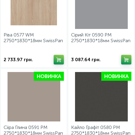
15
Інструмент та витратні матеріали
Фурнітура для ліжок
Кухонна техніка
Ріва 0577 WM
Сірий Кіт 0590 PM
2750*1830*18мм SwissPan
2750*1830*18мм SwissPan
Меблі
2 733.97
грн.
3 087.64
грн.
НОВИНКА
НОВИНКА
Сііра Глина 0591 PM
Кайло Графіт 0580 PM
2750*1830*18мм SwissPan
2750*1830*18мм SwissPan