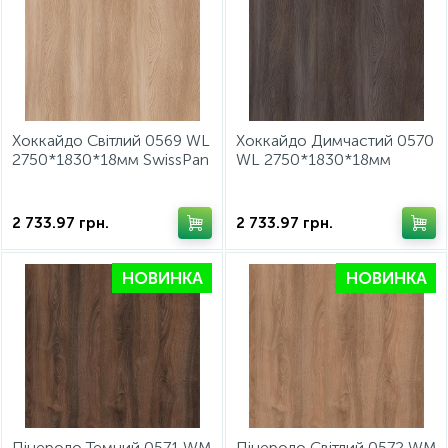
Хоккайдо Світлий 0569 WL
Хоккайдо Димчастий 0570
2750*1830*18мм SwissPan
WL 2750*1830*18мм
SwissPan
2 733.97
грн.
2 733.97
грн.
НОВИНКА
НОВИНКА
Пінероло Темний 0571 WM
Пінероло Світлий 0572 WM