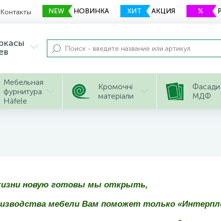
NEW
НОВИНКА
ХИТ
АКЦИЯ
%
Контакты
еркасы
ев
Мебельная
Кромочні
Фасади
фурнитура
матеріали
МДФ
Häfele
жизни новую готовы мы открыть,
роизводства мебели Вам поможет только «Интерп