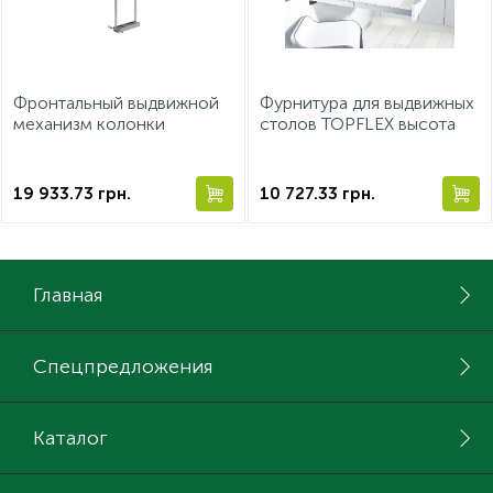
ИНСТРУМЕНТ И РАСХОДНЫЕ МАТЕРИАЛЫ
Фронтальный выдвижной
Фурнитура для выдвижных
КУХОННАЯ ТЕХНИКА
механизм колонки
столов TOPFLEX высота
500/1900-2300 мм
810 мм глубина 500 мм до
30 кг
Меблі
19 933.73
грн.
10 727.33
грн.
Главная
Спецпредложения
Каталог