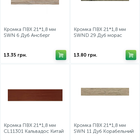
ИНСТРУМЕНТ И РАСХОДНЫЕ МАТЕРИАЛЫ
Фурнитура для кроватей
Кромка ПВХ 21*1,8 мм
Кромка ПВХ 21*1,8 мм
КУХОННАЯ ТЕХНИКА
SWN 6 Дуб Ансберг
SWND 29 Дуб морас
Серебрянный Китай
Китай
Меблі
13.35
грн.
13.80
грн.
Кромка ПВХ 21*1,8 мм
Кромка ПВХ 21*1,8 мм
CL11301 Кальвадос Китай
SWN 11 Дуб Корабельний
Китай