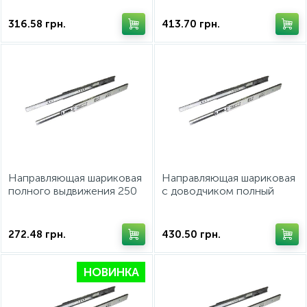
доводчиком
316.58
грн.
413.70
грн.
Направляющая шариковая
Направляющая шариковая
полного выдвижения 250
с доводчиком полный
мм сталь оцинкованная с
выдвижения 500 мм 30 кг
мягким закрытием,
сталь оцинкованная
боковой монтаж
272.48
грн.
430.50
грн.
НОВИНКА