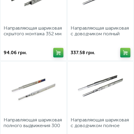
ИНСТРУМЕНТ И РАСХОДНЫЕ МАТЕРИАЛЫ
Направляющая шариковая
Направляющая шариковая
КУХОННАЯ ТЕХНИКА
скрытого монтажа 352 мм
с доводчиком полный
частичное извлечение,
выдвижения 400мм 30 кг
плавное закрытие, до 25 кг
Меблі
94.06
грн.
337.58
грн.
Направляющая шариковая
Направляющая шариковая
полного выдвижения 300
с доводчиком полное
мм сталь оцинкованная с
выдвижение 550 мм 30 кг