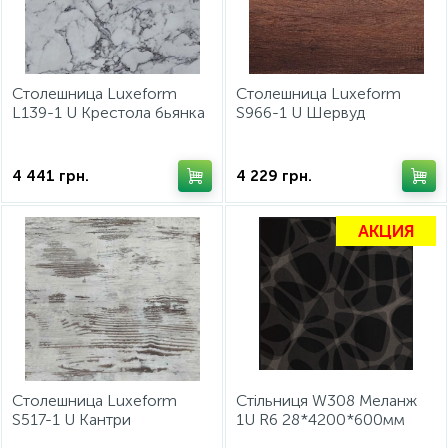
ИНСТРУМЕНТ И РАСХОДНЫЕ МАТЕРИАЛЫ
Фурнитура для кроватей
Столешница Luxeform
Столешница Luxeform
КУХОННАЯ ТЕХНИКА
L139-1 U Крестола бьянка
S966-1 U Шервуд
4200х600х28мм
4200х600х28мм
Меблі
4 441
грн.
4 229
грн.
АКЦИЯ
Столешница Luxeform
Стільниця W308 Меланж
S517-1 U Кантри
1U R6 28*4200*600мм
4200х600х28мм
Luxeform 2026/27