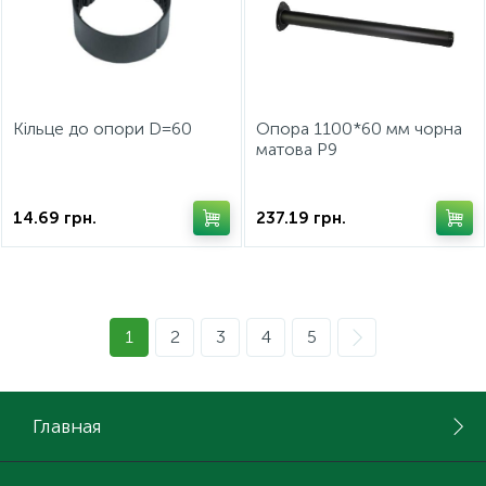
Кільце до опори D=60
Опора 1100*60 мм чорна
матова Р9
14.69
грн.
237.19
грн.
1
2
3
4
5
Главная