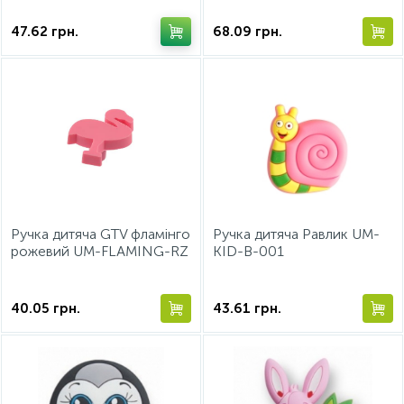
47.62
грн.
68.09
грн.
Ручка дитяча GTV фламінго
Ручка дитяча Равлик UM-
рожевий UM-FLAMING-RZ
KID-B-001
40.05
грн.
43.61
грн.