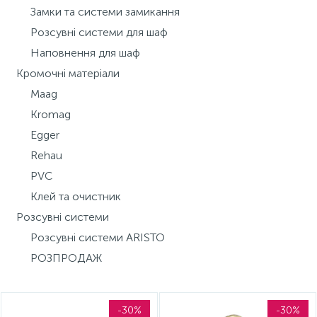
Замки та системи замикання
15
Інструмент та витратні матеріали
Фурнітура для ліжок
Розсувні системи для шаф
Наповнення для шаф
Кухонна техніка
Кромочні матеріали
Maag
Kromag
Меблі
Egger
Rehau
PVC
Клей та очистник
Розсувні системи
Розсувні системи ARISTO
РОЗПРОДАЖ
-30%
-30%