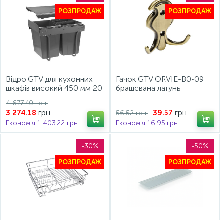
РОЗПРОДАЖ
РОЗПРОДАЖ
Відро GTV для кухонних
Гачок GTV ORVIE-B0-09
шкафів високий 450 мм 20
брашована латунь
2х10л Графіт
4 677.40 грн.
грн.
грн.
3 274.18
39.57
56.52 грн.
Економія 1 403.22 грн.
Економія 16.95 грн.
-30%
-50%
РОЗПРОДАЖ
РОЗПРОДАЖ