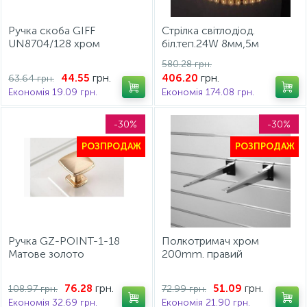
Ручка скоба GIFF
Стрілка світлодіод.
UN8704/128 хром
біл.теп.24W 8мм,5м
водонепроник.WP LED
580.28 грн.
LD-3528-300-65-СВ
грн.
грн.
44.55
406.20
63.64 грн.
Економія 19.09 грн.
Економія 174.08 грн.
-30%
-30%
РОЗПРОДАЖ
РОЗПРОДАЖ
Ручка GZ-POINT-1-18
Полкотримач хром
Матове золото
200mm. правий
грн.
грн.
76.28
51.09
108.97 грн.
72.99 грн.
Економія 32.69 грн.
Економія 21.90 грн.