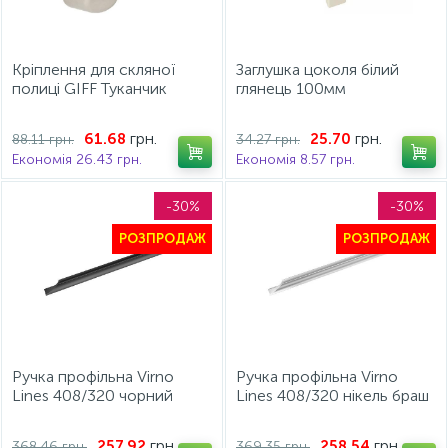
Кріплення для скляної
Заглушка цоколя білий
полиці GIFF Туканчик
глянець 100мм
сатин
грн.
грн.
61.68
25.70
88.11 грн.
34.27 грн.
Економія 26.43 грн.
Економія 8.57 грн.
-30%
-30%
РОЗПРОДАЖ
РОЗПРОДАЖ
Ручка профільна Virno
Ручка профільна Virno
Lines 408/320 чорний
Lines 408/320 нікель браш
грн.
грн.
257.92
258.54
368.46 грн.
369.35 грн.