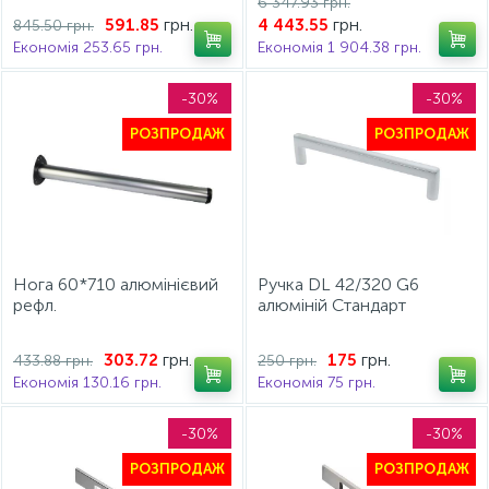
6 347.93 грн.
доводчиком (16-18мм)
грн.
грн.
591.85
4 443.55
845.50 грн.
ModernSlide Pro
Економія 253.65 грн.
Економія 1 904.38 грн.
-30%
-30%
РОЗПРОДАЖ
РОЗПРОДАЖ
Нога 60*710 алюмінієвий
Ручка DL 42/320 G6
рефл.
алюміній Стандарт
грн.
грн.
303.72
175
433.88 грн.
250 грн.
Економія 130.16 грн.
Економія 75 грн.
-30%
-30%
РОЗПРОДАЖ
РОЗПРОДАЖ