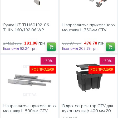
Ручка UZ-TH160192-06
Направляюча прихованого
THIN 160/192 06 WP
монтажу L-350мм GTV
повного висування з
доводчиком (16-18мм)
грн.
грн.
191.88
478.78
274.12 грн.
683.97 грн.
Modern Slide 3D
Економія 82.24 грн.
Економія 205.19 грн.
-30%
-30%
РОЗПРОДАЖ
РОЗПРОДАЖ
Направляюча прихованого
Відро-сегрегатор GTV для
монтажу L-500мм GTV
кухонних шаф 400 мм 20
повного висування з
2х10л з кріпленням Графіт