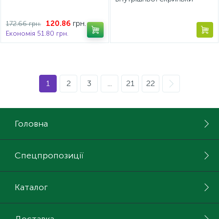
FlatBox L=1200 H=199
білий GIFF PRIME
грн.
120.86
172.66 грн.
Економія 51.80 грн.
1
2
3
...
21
22
Головна
Спецпропозиції
Каталог