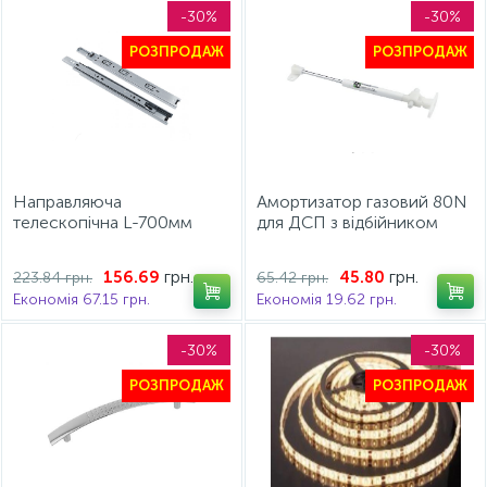
-30%
-30%
РОЗПРОДАЖ
РОЗПРОДАЖ
Направляюча
Амортизатор газовий 80N
телескопічна L-700мм
для ДСП з відбійником
Н-43мм ДС СтандартЛайн
білий ДС
грн.
грн.
156.69
45.80
223.84 грн.
65.42 грн.
Економія 67.15 грн.
Економія 19.62 грн.
-30%
-30%
РОЗПРОДАЖ
РОЗПРОДАЖ