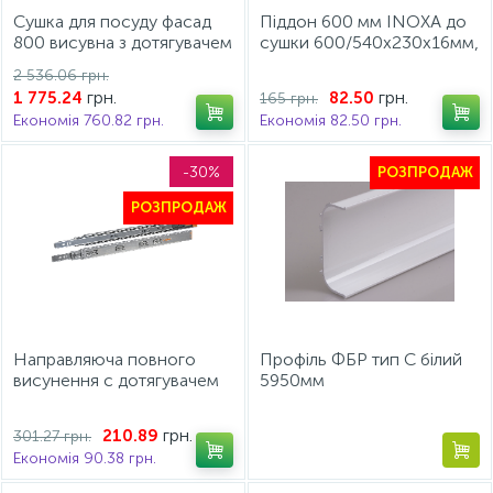
Сушка для посуду фасад
Піддон 600 мм INOXA до
800 висувна з дотягувачем
сушки 600/540х230х16мм,
GIFF хром (1 полиця та 1
пластик прозорий
2 536.06 грн.
піддон)
грн.
грн.
1 775.24
82.50
165 грн.
Економія 760.82 грн.
Економія 82.50 грн.
-30%
РОЗПРОДАЖ
РОЗПРОДАЖ
Направляюча повного
Профіль ФБР тип С білий
висунення c дотягувачем
5950мм
GIFF PRIME L=450 H=45
грн.
210.89
301.27 грн.
Економія 90.38 грн.