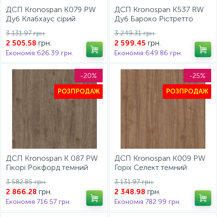
ДСП Kronospan К079 PW
ДСП Kronospan K537 RW
Дуб Клабхаус сірий
Дуб Бароко Рістретто
2800x2070x18 мм
2800x2070х18мм
3 131.97 грн.
3 249.31 грн.
грн.
грн.
2 505.58
2 599.45
Економія 626.39 грн.
Економія 649.86 грн.
-20%
-25%
РОЗПРОДАЖ
РОЗПРОДАЖ
ДСП Kronospan K 087 PW
ДСП Kronospan K009 PW
Гікорі Рокфорд темний
Горіх Селект темний
2800x2070x18 мм
2800x2070x18 мм
3 582.85 грн.
3 131.97 грн.
грн.
грн.
2 866.28
2 348.98
Економія 716.57 грн.
Економія 782.99 грн.