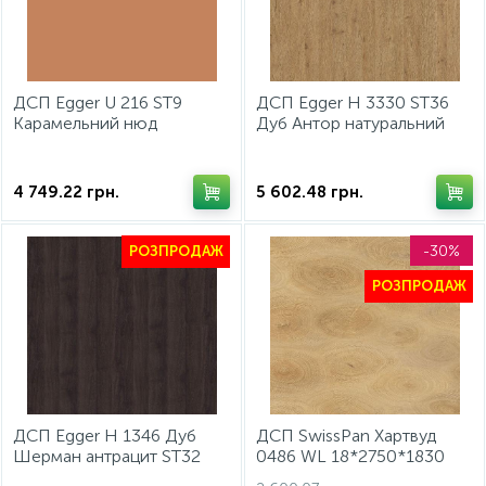
ДСП Egger U 216 ST9
ДСП Egger H 3330 ST36
Карамельний нюд
Дуб Антор натуральний
2800х2070х18мм
2800х2070х18мм
4 749.22
грн.
5 602.48
грн.
-30%
РОЗПРОДАЖ
РОЗПРОДАЖ
ДСП Egger H 1346 Дуб
ДСП SwissPan Хартвуд
Шерман антрацит ST32
0486 WL 18*2750*1830
2800х2070х18 мм