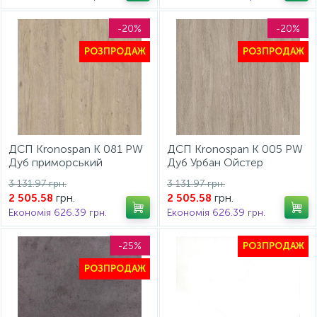
-20%
-20%
РОЗПРОДАЖ
РОЗПРОДАЖ
ДСП Kronospan K 081 PW
ДСП Kronospan K 005 PW
Дуб приморський
Дуб Урбан Ойстер
сатиновий 2800x2070x18
2800x2070x18 мм
3 131.97 грн.
3 131.97 грн.
мм
грн.
грн.
2 505.58
2 505.58
Економія 626.39 грн.
Економія 626.39 грн.
-25%
РОЗПРОДАЖ
РОЗПРОДАЖ