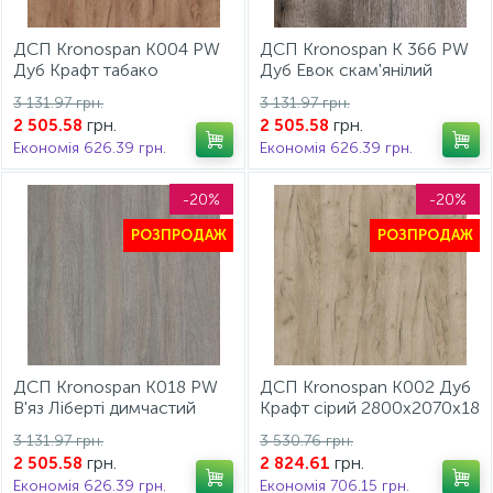
ДСП Kronospan K004 PW
ДСП Kronospan K 366 PW
Дуб Крафт табако
Дуб Евок скам'янілий
2800x2070x18 мм
2800х2070х18 мм
3 131.97 грн.
3 131.97 грн.
грн.
грн.
2 505.58
2 505.58
Економія 626.39 грн.
Економія 626.39 грн.
-20%
-20%
РОЗПРОДАЖ
РОЗПРОДАЖ
ДСП Kronospan К018 PW
ДСП Kronospan K002 Дуб
В'яз Ліберті димчастий
Крафт сірий 2800x2070x18
2800х2070х18 мм
мм
3 131.97 грн.
3 530.76 грн.
грн.
грн.
2 505.58
2 824.61
Економія 626.39 грн.
Економія 706.15 грн.