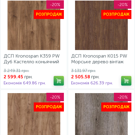
-20%
-20%
РОЗПРОДАЖ
РОЗПРОДАЖ
ДСП Kronospan K359 PW
ДСП Kronospan K015 PW
Дуб Кастелло коньячний
Морське дерево вінтаж
2800х2070х18 мм
2800x2070x18 мм
3 249.31 грн.
3 131.97 грн.
грн.
грн.
2 599.45
2 505.58
Економія 649.86 грн.
Економія 626.39 грн.
-20%
-20%
РОЗПРОДАЖ
РОЗПРОДАЖ