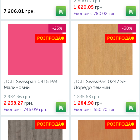
2 600.07 грн.
грн.
1 820.05
7 206.01
грн.
Економія 780.02 грн.
-25%
-30%
РОЗПРОДАЖ
РОЗПРОДАЖ
ДСП Swisspan 0415 PM
ДСП SwissPan 0247 SE
Малиновий
Лоредо темний
2750*1830*16мм
18*2730*1810
2 984.36 грн.
1 835.68 грн.
грн.
грн.
2 238.27
1 284.98
Економія 746.09 грн.
Економія 550.70 грн.
РОЗПРОДАЖ
РОЗПРОДАЖ