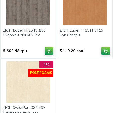
ДСП Egger H 1345 Дуб
ДСП Egger H 1511 ST15
Шерман сірий ST32
Бук баварія
2800х2070х18 мм
2800х2070х18мм
5 602.48
грн.
3 110.20
грн.
-15%
РОЗПРОДАЖ
ДСП SwissPan 0245 SE
Береза Карельська