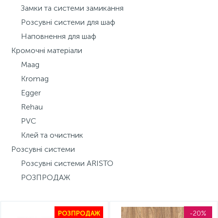
Замки та системи замикання
15
Інструмент та витратні матеріали
Фурнітура для ліжок
Розсувні системи для шаф
Наповнення для шаф
Кухонна техніка
Кромочні матеріали
Maag
Kromag
Меблі
Egger
Rehau
PVC
Клей та очистник
Розсувні системи
Розсувні системи ARISTO
РОЗПРОДАЖ
-20%
РОЗПРОДАЖ