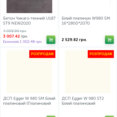
Бетон Чикаго-темний U187
Білий платинум W980 SM
ST9 NEW2020
16*2800*2070
10*2800*2070
4 009.90 грн.
грн.
3 007.42
2 529.82
грн.
Економія 1 002.48 грн.
РОЗПРОДАЖ
РОЗПРОДАЖ
ДСП Egger W 980 SM Білий
ДСП Egger W 980 ST2
платиновий (Платиновий
Білий платиновий
білий) 2800х2070х18мм
(Платиновий білий)
2800х2070х18мм