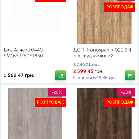
РОЗПРОДАЖ
Біла Аляска 0440
ДСП Kronospan K 021 SN
SM16*2750*1830
Блеквуд ячмінний
Мікротріщини
2800x2070x18 мм
3 249.31 грн.
грн.
2 599.45
1 562.47
грн.
Економія 649.86 грн.
-20%
-20%
РОЗПРОДАЖ
РОЗПРОДАЖ