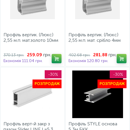
Профіль вертик. (Люкс)
Профіль вертик. (Люкс)
2,55 м.п. мат.золото 10мм
2,55 м.п. мат. срібло 4мм
грн.
грн.
259.09
281.88
370.13 грн.
402.68 грн.
Економія 111.04 грн.
Економія 120.80 грн.
-30%
-30%
РОЗПРОДАЖ
РОЗПРОДАЖ
Профіль верт-й закр з
Профіль STYLE основа
пазом Slider LINE L=5.3
5,3м БКК