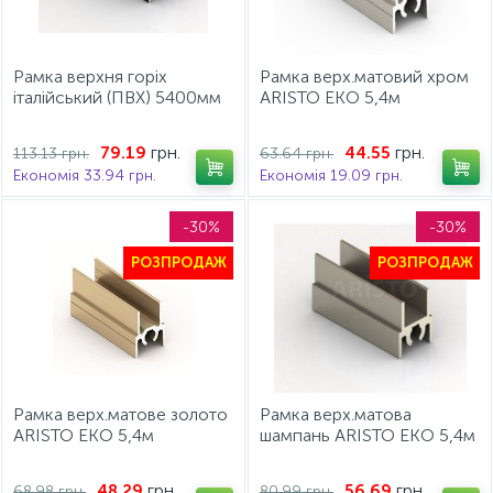
Рамка верхня горіх
Рамка верх.матовий хром
італійський (ПВХ) 5400мм
ARISTO ЕКО 5,4м
грн.
грн.
79.19
44.55
113.13 грн.
63.64 грн.
Економія 33.94 грн.
Економія 19.09 грн.
-30%
-30%
РОЗПРОДАЖ
РОЗПРОДАЖ
Рамка верх.матове золото
Рамка верх.матова
ARISTO ЕКО 5,4м
шампань ARISTO ЕКО 5,4м
грн.
грн.
48.29
56.69
68.98 грн.
80.99 грн.