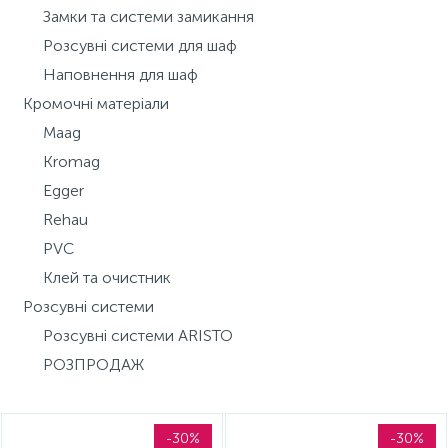
Замки та системи замикання
15
Інструмент та витратні матеріали
Фурнітура для ліжок
Розсувні системи для шаф
Наповнення для шаф
Кухонна техніка
Кромочні матеріали
Maag
Kromag
Меблі
Egger
Rehau
PVC
Клей та очистник
Розсувні системи
Розсувні системи ARISTO
РОЗПРОДАЖ
-30%
-30%