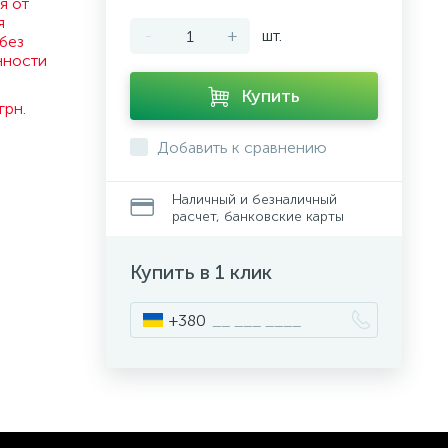
я от
я
-
+
шт.
без
нности
.
Купить
грн.
Добавить к сравнению
Наличный и безналичный
расчет, банковские карты
Купить в 1 клик
+380