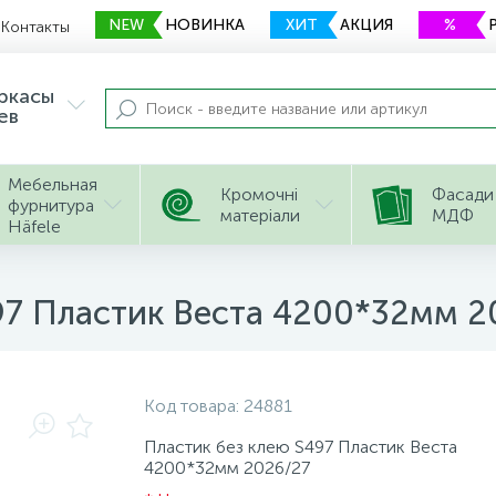
NEW
НОВИНКА
ХИТ
АКЦИЯ
%
Контакты
еркасы
ев
Мебельная
Кромочні
Фасади
фурнитура
матеріали
МДФ
Häfele
97 Пластик Веста 4200*32мм 2
Код товара:
24881
Пластик без клею S497 Пластик Веста
4200*32мм 2026/27