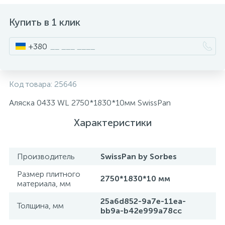
ИНСТРУМЕНТ И РАСХОДНЫЕ МАТЕРИАЛЫ
Фурнитура для кроватей
Купить в 1 клик
+380
КУХОННАЯ ТЕХНИКА
Меблі
Код товара:
25646
Аляска 0433 WL 2750*1830*10мм SwissPan
Характеристики
Производитель
SwissPan by Sorbes
Размер плитного
2750*1830*10 мм
материала, мм
25a6d852-9a7e-11ea-
Толщина, мм
bb9a-b42e999a78cc