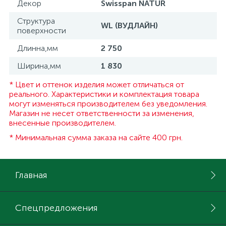
Декор
Swisspan NATUR
Структура
WL (ВУДЛАЙН)
поверхности
Длинна,мм
2 750
Ширина,мм
1 830
* Цвет и оттенок изделия может отличаться от
реального. Характеристики и комплектация товара
могут изменяться производителем без уведомления.
Магазин не несет ответственности за изменения,
внесенные производителем.
* Минимальная сумма заказа на сайте 400 грн.
Главная
Спецпредложения