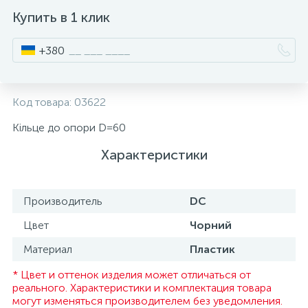
Купить в 1 клик
ИНСТРУМЕНТ И РАСХОДНЫЕ МАТЕРИАЛЫ
Фурнитура для кроватей
+380
КУХОННАЯ ТЕХНИКА
Код товара:
03622
Меблі
Кільце до опори D=60
Характеристики
Производитель
DC
Цвет
Чорний
Материал
Пластик
* Цвет и оттенок изделия может отличаться от
реального. Характеристики и комплектация товара
могут изменяться производителем без уведомления.