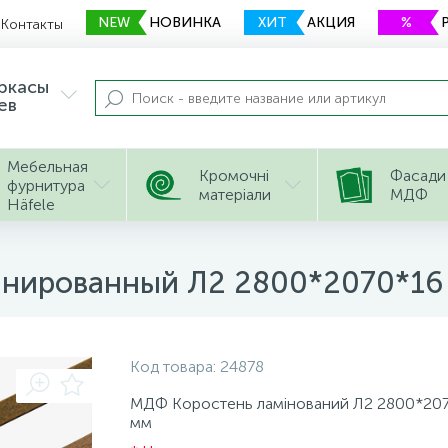
NEW
НОВИНКА
ХИТ
АКЦИЯ
%
Контакты
еркасы
ев
Мебельная
Кромочні
Фасади
фурнитура
матеріали
МДФ
Häfele
нированный Л2 2800*2070*16
Код товара:
24878
МДФ Коростень ламінований Л2 2800*20
мм