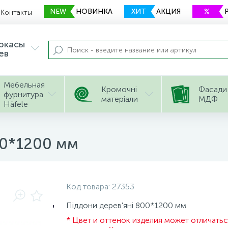
NEW
НОВИНКА
ХИТ
АКЦИЯ
%
Контакты
еркасы
ев
Мебельная
Кромочні
Фасади
фурнитура
матеріали
МДФ
Häfele
00*1200 мм
Код товара:
27353
Піддони дерев'яні 800*1200 мм
* Цвет и оттенок изделия может отличатьс