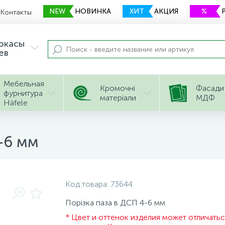
NEW
НОВИНКА
ХИТ
АКЦИЯ
%
Контакты
еркасы
ев
Мебельная
Кромочні
Фасади
фурнитура
матеріали
МДФ
Häfele
-6 мм
Код товара:
73644
Порізка паза в ДСП 4-6 мм
* Цвет и оттенок изделия может отличатьс