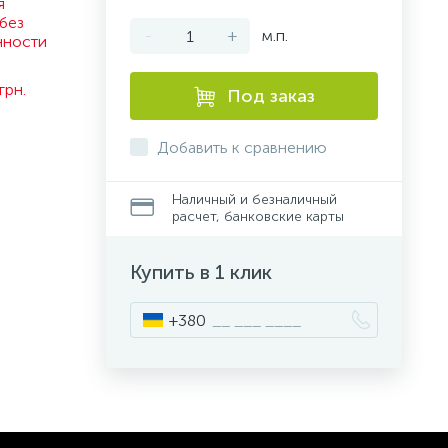
я
без
-
+
м.п.
нности
.
грн.
Под заказ
Добавить к сравнению
Наличный и безналичный
расчет, банковские карты
Купить в 1 клик
+380