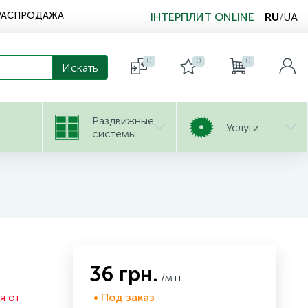
РАСПРОДАЖА
ІНТЕРПЛИТ ONLINE
RU
/
UA
0
0
0
Раздвижные
Услуги
системы
36 грн.
/м.п.
я от
• Под заказ