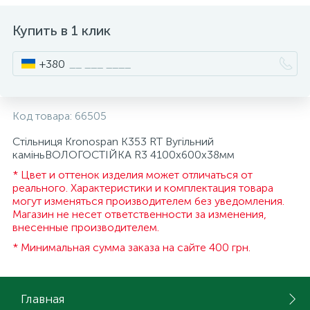
ИНСТРУМЕНТ И РАСХОДНЫЕ МАТЕРИАЛЫ
Фурнитура для кроватей
Купить в 1 клик
+380
КУХОННАЯ ТЕХНИКА
Меблі
Код товара:
66505
Стільниця Kronospan K353 RT Вугільний
каміньВОЛОГОСТІЙКА R3 4100х600х38мм
* Цвет и оттенок изделия может отличаться от
реального. Характеристики и комплектация товара
могут изменяться производителем без уведомления.
Магазин не несет ответственности за изменения,
внесенные производителем.
* Минимальная сумма заказа на сайте 400 грн.
Главная