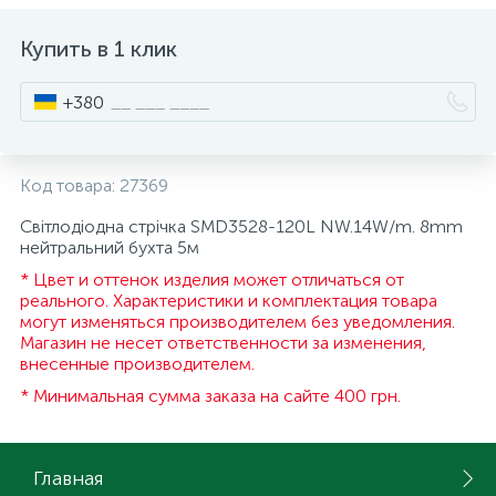
ИНСТРУМЕНТ И РАСХОДНЫЕ МАТЕРИАЛЫ
Фурнитура для кроватей
Купить в 1 клик
+380
КУХОННАЯ ТЕХНИКА
Меблі
Код товара:
27369
Світлодіодна стрічка SMD3528-120L NW.14W/m. 8mm
нейтральний бухта 5м
* Цвет и оттенок изделия может отличаться от
реального. Характеристики и комплектация товара
могут изменяться производителем без уведомления.
Магазин не несет ответственности за изменения,
внесенные производителем.
* Минимальная сумма заказа на сайте 400 грн.
Главная