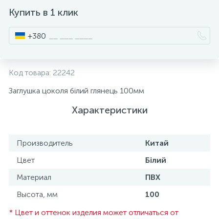
Купить в 1 клик
ИНСТРУМЕНТ И РАСХОДНЫЕ МАТЕРИАЛЫ
Фурнитура для кроватей
+380
КУХОННАЯ ТЕХНИКА
Код товара:
22242
Меблі
Заглушка цоколя білий глянець 100мм
Характеристики
Производитель
Китай
Цвет
Білий
Материал
ПВХ
Высота, мм
100
* Цвет и оттенок изделия может отличаться от